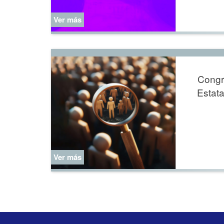
Ver más
Congr
Estata
Ver más