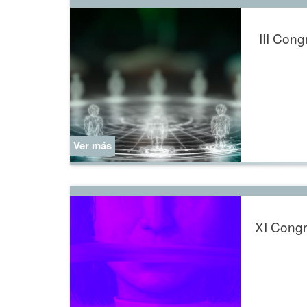
III Cong
Ver más
XI Congr