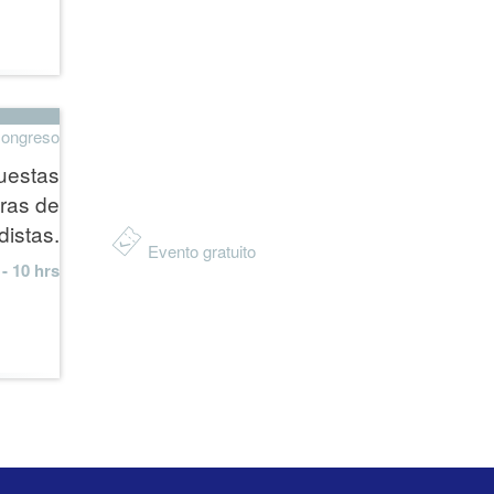
ongreso
uestas
oras de
istas.
Evento gratuito
- 10 hrs